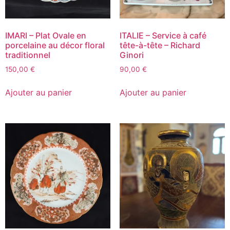
IMARI – Plat Ovale en
ITALIE – Service à café
porcelaine au décor floral
tête-à-tête – Richard
traditionnel
Ginori
150,00
€
90,00
€
Ajouter au panier
Ajouter au panier