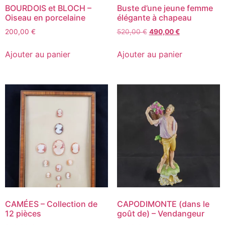
BOURDOIS et BLOCH –
Buste d’une jeune femme
Oiseau en porcelaine
élégante à chapeau
200,00
€
520,00
€
490,00
€
Ajouter au panier
Ajouter au panier
CAMÉES – Collection de
CAPODIMONTE (dans le
12 pièces
goût de) – Vendangeur