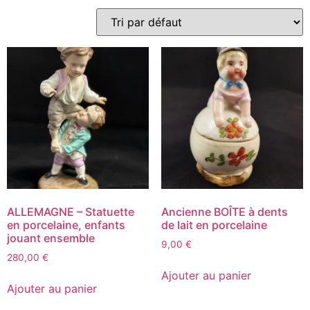
ALLEMAGNE – Statuette
Ancienne BOÎTE à dents
en porcelaine, enfants
de lait en porcelaine
jouant ensemble
9,00
€
280,00
€
Ajouter au panier
Ajouter au panier