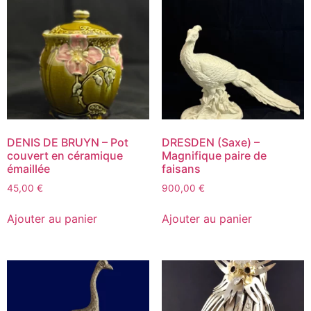
DENIS DE BRUYN – Pot
DRESDEN (Saxe) –
couvert en céramique
Magnifique paire de
émaillée
faisans
45,00
€
900,00
€
Ajouter au panier
Ajouter au panier