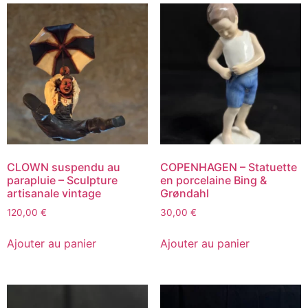
CLOWN suspendu au
COPENHAGEN – Statuette
parapluie – Sculpture
en porcelaine Bing &
artisanale vintage
Grøndahl
120,00
€
30,00
€
Ajouter au panier
Ajouter au panier