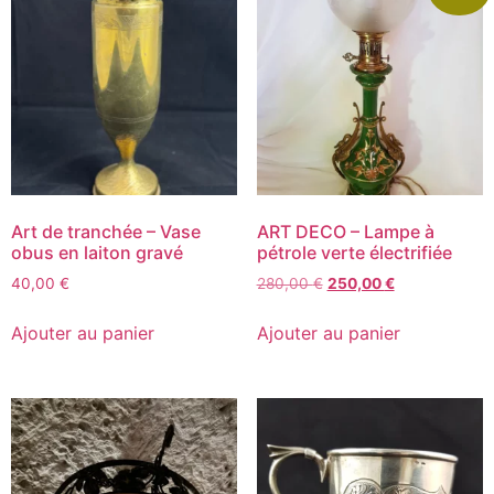
Art de tranchée – Vase
ART DECO – Lampe à
obus en laiton gravé
pétrole verte électrifiée
40,00
€
280,00
€
250,00
€
Ajouter au panier
Ajouter au panier