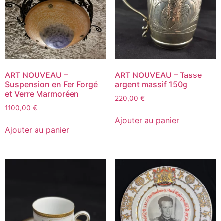
ART NOUVEAU –
ART NOUVEAU – Tasse
Suspension en Fer Forgé
argent massif 150g
et Verre Marmoréen
220,00
€
1100,00
€
Ajouter au panier
Ajouter au panier