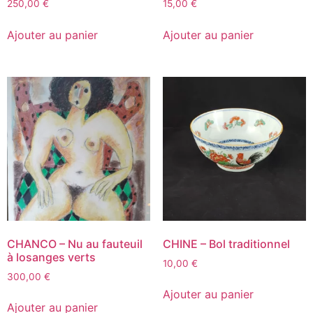
250,00
€
15,00
€
Ajouter au panier
Ajouter au panier
CHANCO – Nu au fauteuil
CHINE – Bol traditionnel
à losanges verts
10,00
€
300,00
€
Ajouter au panier
Ajouter au panier