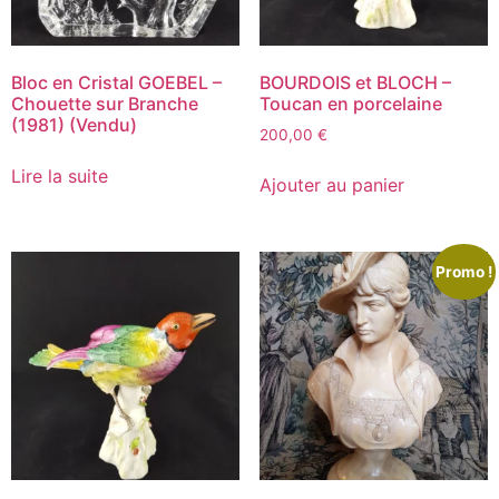
Bloc en Cristal GOEBEL –
BOURDOIS et BLOCH –
Chouette sur Branche
Toucan en porcelaine
(1981) (Vendu)
200,00
€
Lire la suite
Ajouter au panier
Promo !