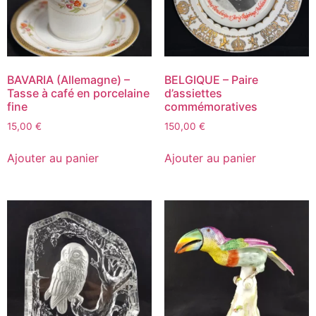
BAVARIA (Allemagne) –
BELGIQUE – Paire
Tasse à café en porcelaine
d’assiettes
fine
commémoratives
15,00
€
150,00
€
Ajouter au panier
Ajouter au panier