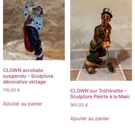
CLOWN acrobate
suspendu – Sculpture
décorative vintage
110,00
€
CLOWN sur Trottinette –
Sculpture Peinte à la Main
Ajouter au panier
160,00
€
Ajouter au panier