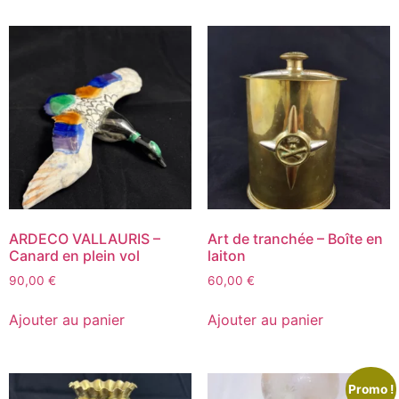
ARDECO VALLAURIS –
Art de tranchée – Boîte en
Canard en plein vol
laiton
90,00
€
60,00
€
Ajouter au panier
Ajouter au panier
Promo !