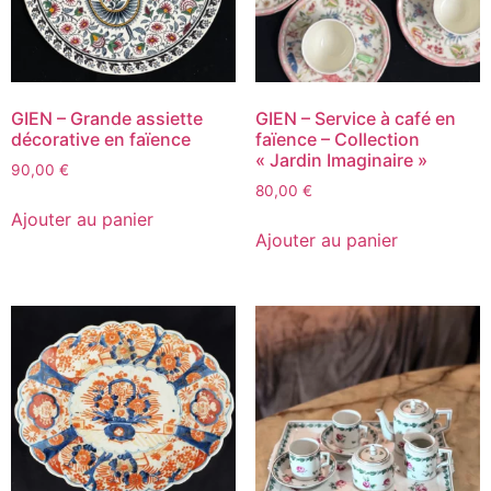
GIEN – Grande assiette
GIEN – Service à café en
décorative en faïence
faïence – Collection
« Jardin Imaginaire »
90,00
€
80,00
€
Ajouter au panier
Ajouter au panier