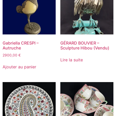
Gabriella CRESPI –
GÉRARD BOUVIER –
Autruche
Sculpture Hibou (Vendu)
2900,00
€
Lire la suite
Ajouter au panier