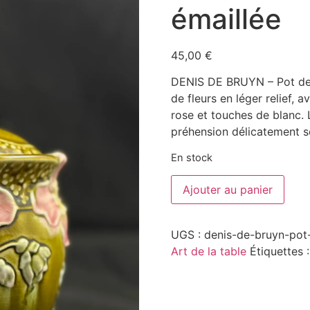
émaillée
45,00
€
DENIS DE BRUYN – Pot de 
de fleurs en léger relief, 
rose et touches de blanc. 
préhension délicatement s
En stock
Ajouter au panier
UGS :
denis-de-bruyn-pot
Art de la table
Étiquettes 