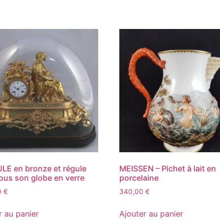
E en bronze et régule
MEISSEN – Pichet à lait en
ous son globe en verre
porcelaine
0
€
340,00
€
r au panier
Ajouter au panier