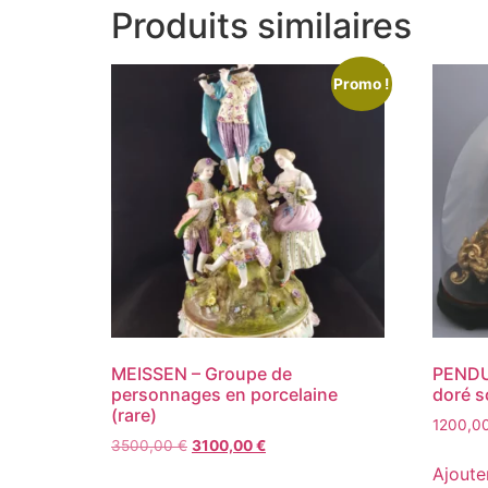
Produits similaires
Promo !
MEISSEN – Groupe de
PENDUL
personnages en porcelaine
doré s
(rare)
1200,0
3500,00
€
3100,00
€
Ajoute