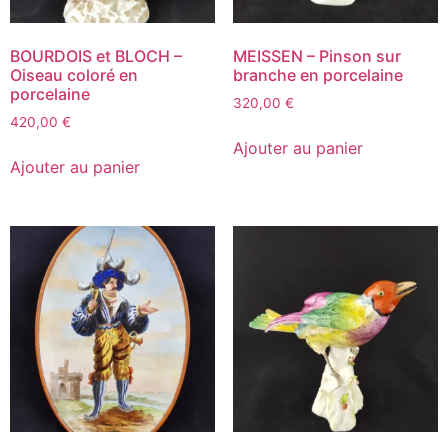
BOURDOIS et BLOCH –
MEISSEN – Pinson sur
Oiseau coloré en
branche en porcelaine
porcelaine
320,00
€
420,00
€
Ajouter au panier
Ajouter au panier