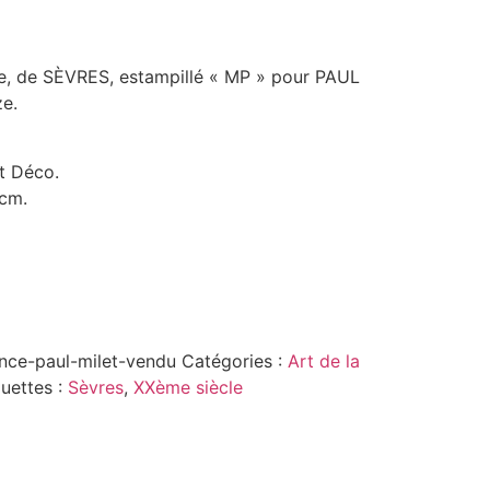
e, de SÈVRES, estampillé « MP » pour PAUL
e.
t Déco.
9cm.
nce-paul-milet-vendu
Catégories :
Art de la
quettes :
Sèvres
,
XXème siècle