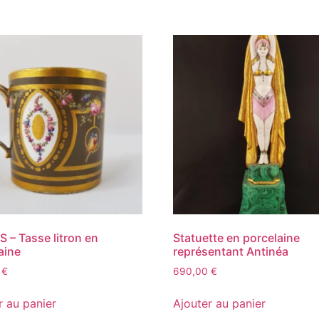
 – Tasse litron en
Statuette en porcelaine
aine
représentant Antinéa
0
€
690,00
€
r au panier
Ajouter au panier