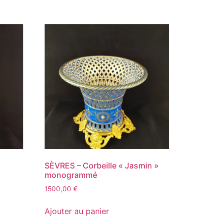
SÈVRES – Corbeille « Jasmin »
monogrammé
1500,00
€
Ajouter au panier