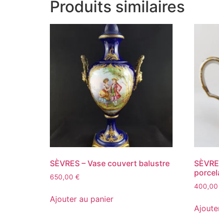
Produits similaires
SÈVRES – Vase couvert balustre
SÈVRES
porcel
650,00
€
400,0
Ajouter au panier
Ajoute