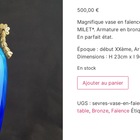
500,00
€
Magnifique vase en faïenc
MILET*. Armature en bronz
En parfait état.
Époque : début XXème, Ar
Dimensions : H 23cm x l 
En stock
Ajouter au panier
UGS :
sevres-vase-en-faie
table
,
Bronze
,
Faïence
Éti