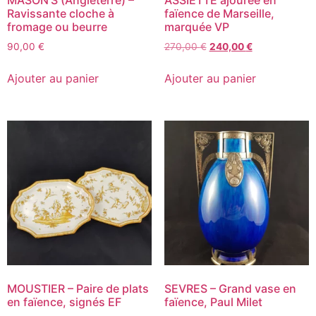
Ravissante cloche à
faïence de Marseille,
fromage ou beurre
marquée VP
90,00
€
270,00
€
240,00
€
Ajouter au panier
Ajouter au panier
MOUSTIER – Paire de plats
SEVRES – Grand vase en
en faïence, signés EF
faïence, Paul Milet