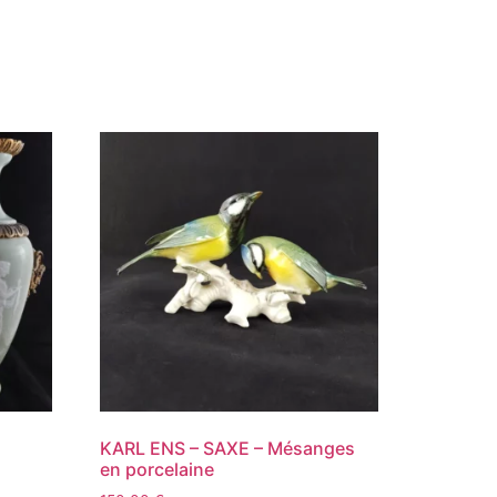
KARL ENS – SAXE – Mésanges
en porcelaine