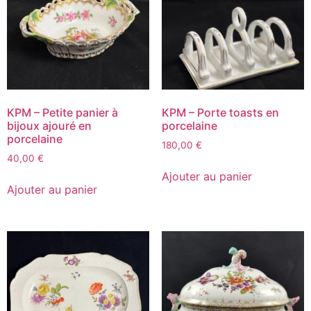
KPM – Petite panier à
KPM – Porte toasts en
bijoux ajouré en
porcelaine
porcelaine
180,00
€
40,00
€
Ajouter au panier
Ajouter au panier