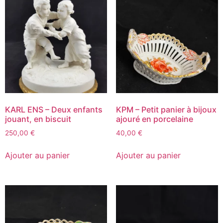
KARL ENS – Deux enfants
KPM – Petit panier à bijoux
jouant, en biscuit
ajouré en porcelaine
250,00
€
40,00
€
Ajouter au panier
Ajouter au panier