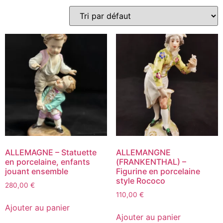
ALLEMAGNE – Statuette
ALLEMANGNE
en porcelaine, enfants
(FRANKENTHAL) –
jouant ensemble
Figurine en porcelaine
style Rococo
280,00
€
110,00
€
Ajouter au panier
Ajouter au panier