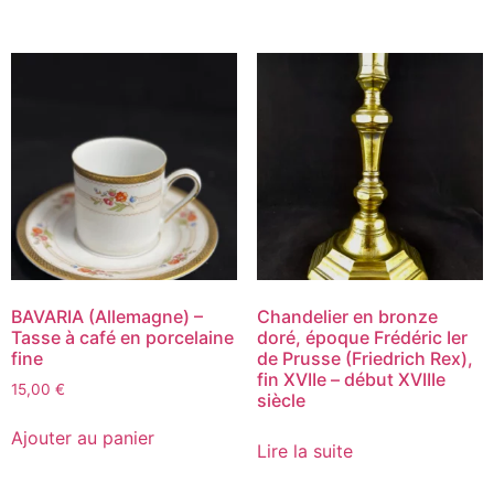
BAVARIA (Allemagne) –
Chandelier en bronze
Tasse à café en porcelaine
doré, époque Frédéric Ier
fine
de Prusse (Friedrich Rex),
fin XVIIe – début XVIIIe
15,00
€
siècle
Ajouter au panier
Lire la suite