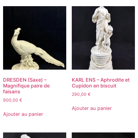
DRESDEN (Saxe) –
KARL ENS – Aphrodite et
Magnifique paire de
Cupidon en biscuit
faisans
290,00
€
900,00
€
Ajouter au panier
Ajouter au panier