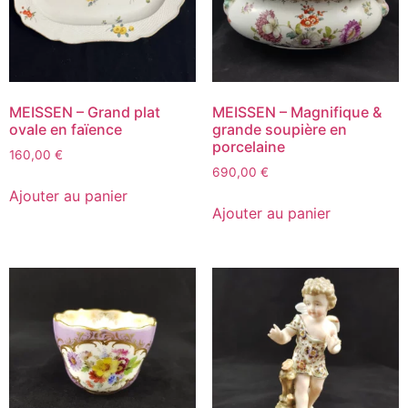
MEISSEN – Grand plat
MEISSEN – Magnifique &
ovale en faïence
grande soupière en
porcelaine
160,00
€
690,00
€
Ajouter au panier
Ajouter au panier